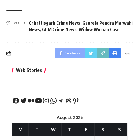
Chhattisgarh Crime News
,
Gaurela Pendra Marwahi
TAGGED:
News
,
GPM Crime News
,
Widow Woman Case
Facebook
बिहार जीत के बाद CM
क्या बांसुरी को घर में
भूल से भी न 
Web Stories
नीतीश कुमार का पहला
रखना शुभ है?
नवरात्र में य
बड़ा बयान
August 2026
M
T
W
T
F
S
S