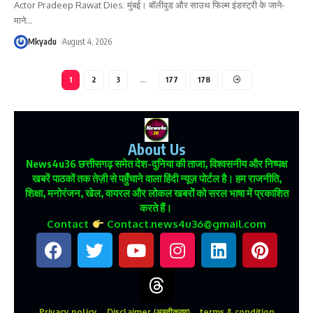
Actor Pradeep Rawat Dies: मुंबई। बॉलीवुड और साउथ फिल्म इंडस्ट्री के जाने-
माने
…
Mkyadu
August 4, 2026
1
2
3
…
177
178
About Us
News4u36
छत्तीसगढ़ समेत देश-दुनिया की ताजा, विश्वसनीय और निष्पक्ष
खबरें पाठकों तक तेज़ी से पहुँचाने वाला हिंदी न्यूज़ पोर्टल है। हम राजनीति,
शिक्षा, मनोरंजन, खेल, वायरल और लोकल खबरों को सरल भाषा में प्रकाशित
करते हैं।
Contact
Contact.news4u36@gmail.com
Privacy policy
Disclaimer (अस्वीकरण)
terms & condition