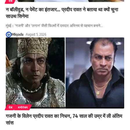
देश
न बॉलीवुड, न पेमेंट का इंतजार… प्रदीप रावत ने बताया था क्यों चुना
साउथ सिनेमा
मुंबई। 'गजनी' और 'लगान' जैसी फिल्मों में दमदार अभिनय से पहचान बनाने
…
Mkyadu
August 5, 2026
देश
मनोरंजन
गजनी के विलेन प्रदीप रावत का निधन, 74 साल की उम्र में ली अंतिम
सांस