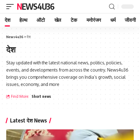
NEWS4U36
देश
हेल्थ
ऑटो
खेल
टेक
मनोरंजन
धर्म
जीवनी
News4u36
>
देश
देश
Stay updated with the latest national news, politics, policies,
events, and developments from across the country. News4u36
brings you comprehensive coverage on India’s growth, social
issues, economy, and more
Find More:
Short news
Latest देश News