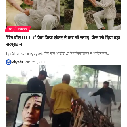
देश
मनोरंजन
‘बिग बॉस OTT 2’ फेम जिया शंकर ने कर ली सगाई, फैंस को दिया बड़ा
सरप्राइज
Jiya Shankar Engaged: 'बिग बॉस ओटीटी 2' फेम जिया शंकर ने आखिरकार
…
Mkyadu
August 6, 2026