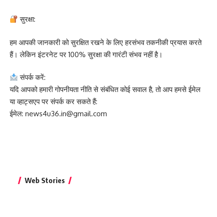
सुरक्षा:
हम आपकी जानकारी को सुरक्षित रखने के लिए हरसंभव तकनीकी प्रयास करते
हैं। लेकिन इंटरनेट पर 100% सुरक्षा की गारंटी संभव नहीं है।
संपर्क करें:
यदि आपको हमारी गोपनीयता नीति से संबंधित कोई सवाल है, तो आप हमसे ईमेल
या व्हाट्सएप पर संपर्क कर सकते हैं:
ईमेल: news4u36.in@gmail.com
बिहार जीत के बाद CM
क्या बांसुरी को घर में
भूल से भी न 
Web Stories
नीतीश कुमार का पहला
रखना शुभ है?
नवरात्र में य
बड़ा बयान