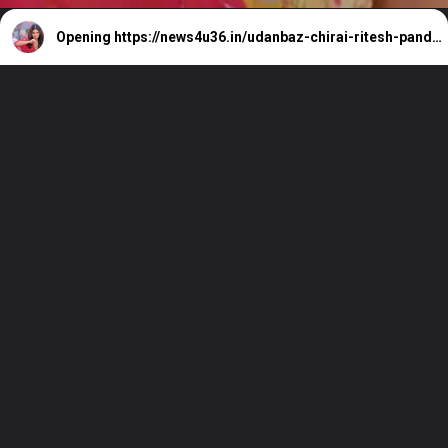
Opening
https://news4u36.in/udanbaz-chirai-ritesh-pandey-and-shilpi-rajs-bhakal-bhojpuri-song/