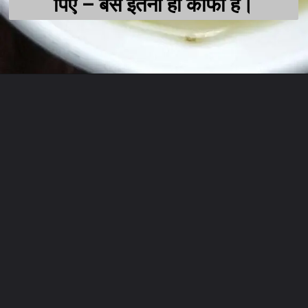
पिएं – बस इतना ही काफी है।