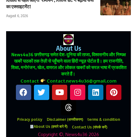
का एक्साइटमेंट!
August 6, 2026
About Us
News4u36
छत्तीसगढ़ समेत देश-दुनिया की ताजा, विश्वसनीय और निष्पक्ष
खबरें पाठकों तक तेज़ी से पहुँचाने वाला हिंदी न्यूज़ पोर्टल है। हम राजनीति,
शिक्षा, मनोरंजन, खेल, वायरल और लोकल खबरों को सरल भाषा में प्रकाशित
करते हैं।
Contact
Contact.news4u36@gmail.com
Privacy policy
Disclaimer (अस्वीकरण)
terms & condition
About Us (हमारे बारे में)
Contact Us (संपर्क करें)
Copyright ©, News4u36 2026