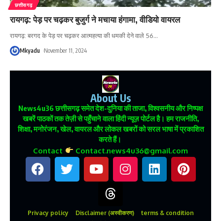
छत्तीसगढ़
रायगढ़: पेड़ पर चढ़कर बुजुर्ग ने मचाया हंगामा, वीडियो वायरल
रायगढ़: बरगद के पेड़ पर चढ़कर आत्महत्या की धमकी देने वाले 56
…
Mkyadu
November 11, 2024
About Us
News4u36
छत्तीसगढ़ समेत देश-दुनिया की ताजा, विश्वसनीय और निष्पक्ष
खबरें पाठकों तक तेज़ी से पहुँचाने वाला हिंदी न्यूज़ पोर्टल है। हम राजनीति,
शिक्षा, मनोरंजन, खेल, वायरल और लोकल खबरों को सरल भाषा में प्रकाशित
करते हैं।
Contact
Contact.news4u36@gmail.com
Privacy policy
Disclaimer (अस्वीकरण)
terms & condition