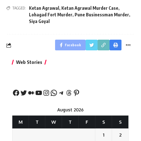
Ketan Agrawal
,
Ketan Agrawal Murder Case
,
TAGGED:
Lohagad Fort Murder
,
Pune Businessman Murder
,
Siya Goyal
Facebook
बिहार जीत के बाद CM
क्या बांसुरी को घर में
भूल से भी न 
Web Stories
नीतीश कुमार का पहला
रखना शुभ है?
नवरात्र में य
बड़ा बयान
August 2026
M
T
W
T
F
S
S
1
2