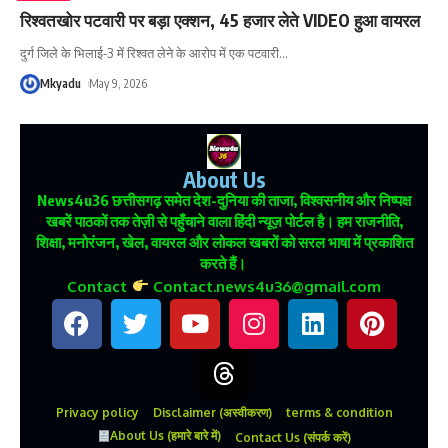
रिश्वतखोर पटवारी पर बड़ा एक्शन, 45 हजार लेते VIDEO हुआ वायरल
दुर्ग जिले के भिलाई-3 में रिश्वत लेने के आरोप में एक पटवारी
…
Mkyadu
May 9, 2026
About Us
News4u36
छत्तीसगढ़ समेत देश-दुनिया की ताजा, विश्वसनीय और निष्पक्ष
खबरें पाठकों तक तेज़ी से पहुँचाने वाला हिंदी न्यूज़ पोर्टल है। हम राजनीति,
शिक्षा, मनोरंजन, खेल, वायरल और लोकल खबरों को सरल भाषा में प्रकाशित
करते हैं।
Contact
Contact.news4u36@gmail.com
Privacy policy
Disclaimer (अस्वीकरण)
terms & condition
About Us (हमारे बारे में)
Contact Us (संपर्क करें)