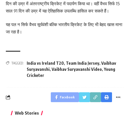
दिन की उम्र में अंतरराष्ट्रीय क्रिकेट में पदार्पण किया था। वहीं वैभव सिर्फ 15
साल 91 दिन की उम्र में यह ऐतिहासिक उपलब्धि हासिल कर सकते हैं।
यह पल न सिर्फ वैभव सूर्यवंशी बल्कि भारतीय क्रिकेट के लिए भी बेहद खास माना
जा रहा है।
India vs Ireland T20
,
Team India Jersey
,
Vaibhav
TAGGED:
Suryavanshi
,
Vaibhav Suryavanshi Video
,
Young
Cricketer
Facebook
बिहार जीत के बाद CM
क्या बांसुरी को घर में
भूल से भी न 
Web Stories
नीतीश कुमार का पहला
रखना शुभ है?
नवरात्र में य
बड़ा बयान