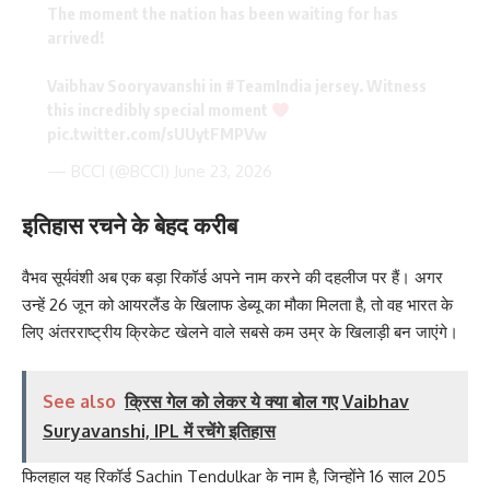
The moment the nation has been waiting for has
arrived!
Vaibhav Sooryavanshi in
#TeamIndia
jersey. Witness
this incredibly special moment
pic.twitter.com/sUUytFMPVw
— BCCI (@BCCI)
June 23, 2026
इतिहास रचने के बेहद करीब
वैभव सूर्यवंशी अब एक बड़ा रिकॉर्ड अपने नाम करने की दहलीज पर हैं। अगर
उन्हें 26 जून को आयरलैंड के खिलाफ डेब्यू का मौका मिलता है, तो वह भारत के
लिए अंतरराष्ट्रीय क्रिकेट खेलने वाले सबसे कम उम्र के खिलाड़ी बन जाएंगे।
See also
क्रिस गेल को लेकर ये क्या बोल गए Vaibhav
Suryavanshi, IPL में रचेंगे इतिहास
फिलहाल यह रिकॉर्ड Sachin Tendulkar के नाम है, जिन्होंने 16 साल 205