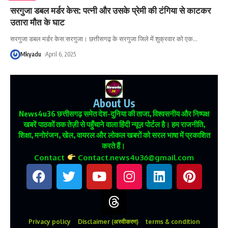
सरगुजा डबल मर्डर केस: पत्नी और उसके प्रेमी की टंगिया से काटकर
उतारा मौत के घाट
सरगुजा डबल मर्डर केस:सरगुजा। छत्तीसगढ़ के सरगुजा जिले में शुक्रवार को एक
…
Mkyadu
April 6, 2025
About Us
News4u36
छत्तीसगढ़ समेत देश-दुनिया की ताजा, विश्वसनीय और निष्पक्ष
खबरें पाठकों तक तेज़ी से पहुँचाने वाला हिंदी न्यूज़ पोर्टल है। हम राजनीति,
शिक्षा, मनोरंजन, खेल, वायरल और लोकल खबरों को सरल भाषा में प्रकाशित
करते हैं।
Contact
Contact.news4u36@gmail.com
Privacy policy
Disclaimer (अस्वीकरण)
terms & condition