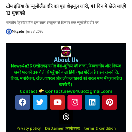
टीम इंडिया के न्यूजीलैंड दौरे का पूरा शेड्यूल जारी, 41 दिन में खेले जाएंगे
12 मुकाबले
भारतीय क्रिकेट टीम इस साल अक्टूबर से दिसंबर तक न्यूजीलैंड दौरे पर
…
Mkyadu
June 3, 2026
About Us
News4u36
छत्तीसगढ़ समेत देश-दुनिया की ताजा, विश्वसनीय और निष्पक्ष
खबरें पाठकों तक तेज़ी से पहुँचाने वाला हिंदी न्यूज़ पोर्टल है। हम राजनीति,
शिक्षा, मनोरंजन, खेल, वायरल और लोकल खबरों को सरल भाषा में प्रकाशित
करते हैं।
Contact
Contact.news4u36@gmail.com
Privacy policy
Disclaimer (अस्वीकरण)
terms & condition