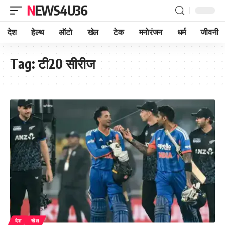
NEWS4U36
देश
हेल्थ
ऑटो
खेल
टेक
मनोरंजन
धर्म
जीवनी
Tag:
टी20 सीरीज
देश
खेल