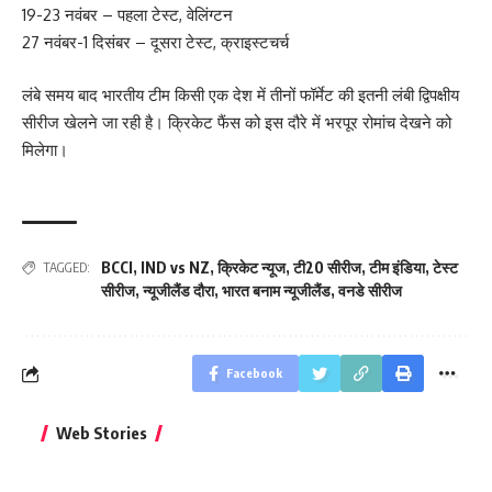
19-23 नवंबर – पहला टेस्ट, वेलिंग्टन
27 नवंबर-1 दिसंबर – दूसरा टेस्ट, क्राइस्टचर्च
लंबे समय बाद भारतीय टीम किसी एक देश में तीनों फॉर्मेट की इतनी लंबी द्विपक्षीय
सीरीज खेलने जा रही है। क्रिकेट फैंस को इस दौरे में भरपूर रोमांच देखने को
मिलेगा।
BCCI
,
IND vs NZ
,
क्रिकेट न्यूज
,
टी20 सीरीज
,
टीम इंडिया
,
टेस्ट
TAGGED:
सीरीज
,
न्यूजीलैंड दौरा
,
भारत बनाम न्यूजीलैंड
,
वनडे सीरीज
Facebook
बिहार जीत के बाद CM
क्या बांसुरी को घर में
भूल से भी न 
Web Stories
नीतीश कुमार का पहला
रखना शुभ है?
नवरात्र में य
बड़ा बयान