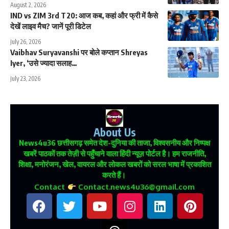
August 2, 2026
IND vs ZIM 3rd T20: आज कब, कहां और फ्री में कैसे
देखें लाइव मैच? जानें पूरी डिटेल
July 26, 2026
Vaibhav Suryavanshi पर बोले कप्तान Shreyas
Iyer, ‘उसे ज्यादा सलाह…
July 23, 2026
About Us
News4u36
छत्तीसगढ़ समेत देश-दुनिया की ताजा, विश्वसनीय और निष्पक्ष
खबरें पाठकों तक तेज़ी से पहुँचाने वाला हिंदी न्यूज़ पोर्टल है। हम राजनीति,
शिक्षा, मनोरंजन, खेल, वायरल और लोकल खबरों को सरल भाषा में प्रकाशित
करते हैं।
Contact
Contact.news4u36@gmail.com