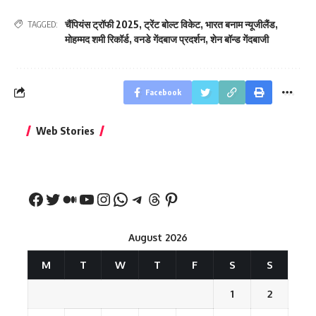
चैंपियंस ट्रॉफी 2025
,
ट्रेंट बोल्ट विकेट
,
भारत बनाम न्यूजीलैंड
,
TAGGED:
मोहम्मद शमी रिकॉर्ड
,
वनडे गेंदबाज प्रदर्शन
,
शेन बॉन्ड गेंदबाजी
Facebook
बिहार जीत के बाद CM
क्या बांसुरी को घर में
भूल से भी न 
Web Stories
नीतीश कुमार का पहला
रखना शुभ है?
नवरात्र में य
बड़ा बयान
August 2026
M
T
W
T
F
S
S
1
2