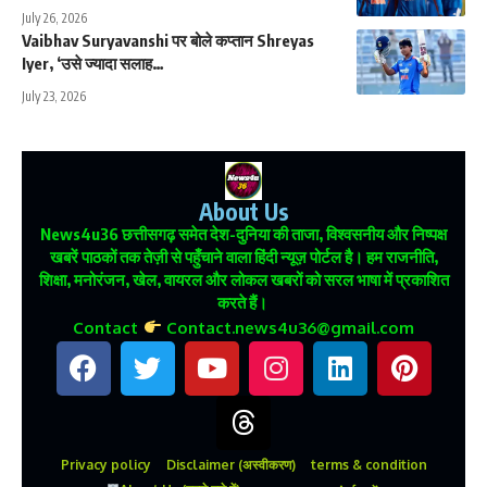
July 26, 2026
Vaibhav Suryavanshi पर बोले कप्तान Shreyas
Iyer, ‘उसे ज्यादा सलाह…
July 23, 2026
About Us
News4u36
छत्तीसगढ़ समेत देश-दुनिया की ताजा, विश्वसनीय और निष्पक्ष
खबरें पाठकों तक तेज़ी से पहुँचाने वाला हिंदी न्यूज़ पोर्टल है। हम राजनीति,
शिक्षा, मनोरंजन, खेल, वायरल और लोकल खबरों को सरल भाषा में प्रकाशित
करते हैं।
Contact
Contact.news4u36@gmail.com
Privacy policy
Disclaimer (अस्वीकरण)
terms & condition