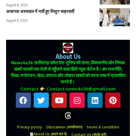
August 8, 2026
अचानक अस्पताल में भर्ती हुए मिथुन चक्रवर्ती
August 8, 2026
About Us
News4u36
छत्तीसगढ़ समेत देश-दुनिया की ताजा, विश्वसनीय और निष्पक्ष
खबरें पाठकों तक तेज़ी से पहुँचाने वाला हिंदी न्यूज़ पोर्टल है। हम राजनीति,
शिक्षा, मनोरंजन, खेल, वायरल और लोकल खबरों को सरल भाषा में प्रकाशित
करते हैं।
Contact
Contact.news4u36@gmail.com
Privacy policy
Disclaimer (अस्वीकरण)
terms & condition
About Us (हमारे बारे में)
Contact Us (संपर्क करें)