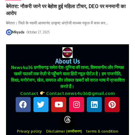
बेमेतरा: नौकरी जाने पर बेहोश हुई महिला टीचर, DEO पर मनमानी का
आरोप
बेमेतरा। जिले के स्वामी आत्मानंद उत्कृष्ट अंग्रेजी माध्यम स्कूल में काम कर
…
Mkyadu
October 27, 2025
About Us
News4u36
छत्तीसगढ़ समेत देश-दुनिया की ताजा, विश्वसनीय और निष्पक्ष
खबरें पाठकों तक तेज़ी से पहुँचाने वाला हिंदी न्यूज़ पोर्टल है। हम राजनीति,
शिक्षा, मनोरंजन, खेल, वायरल और लोकल खबरों को सरल भाषा में प्रकाशित
करते हैं।
Contact
Contact.news4u36@gmail.com
Privacy policy
Disclaimer (अस्वीकरण)
terms & condition