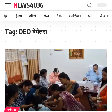
NEWS4U36
देश
हेल्थ
ऑटो
खेल
टेक
मनोरंजन
धर्म
जीवनी
Tag:
DEO बेमेतरा
छत्तीसगढ़