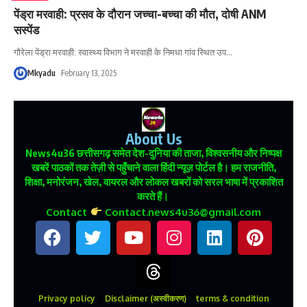
पेंड्रा मरवाही: प्रसव के दौरान जच्चा-बच्चा की मौत, दोषी ANM
सस्पेंड
गौरेला पेंड्रा मरवाही: स्वास्थ्य विभाग ने मरवाही के निमधा गांव स्थित उप
…
Mkyadu
February 13, 2025
About Us
News4u36
छत्तीसगढ़ समेत देश-दुनिया की ताजा, विश्वसनीय और निष्पक्ष
खबरें पाठकों तक तेज़ी से पहुँचाने वाला हिंदी न्यूज़ पोर्टल है। हम राजनीति,
शिक्षा, मनोरंजन, खेल, वायरल और लोकल खबरों को सरल भाषा में प्रकाशित
करते हैं।
Contact
Contact.news4u36@gmail.com
Privacy policy
Disclaimer (अस्वीकरण)
terms & condition