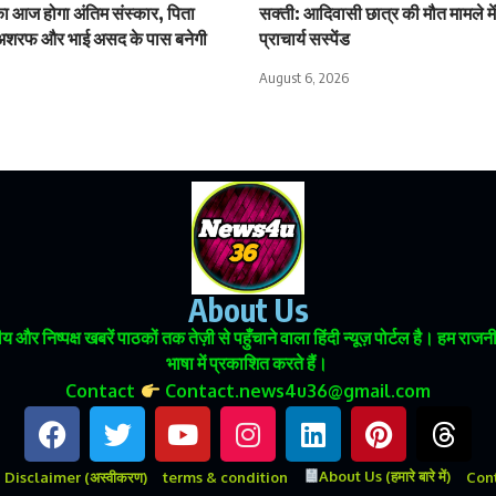
 आज होगा अंतिम संस्कार, पिता
सक्ती: आदिवासी छात्र की मौत मामले मे
अशरफ और भाई असद के पास बनेगी
प्राचार्य सस्पेंड
August 6, 2026
About Us
 और निष्पक्ष खबरें पाठकों तक तेज़ी से पहुँचाने वाला हिंदी न्यूज़ पोर्टल है। हम
भाषा में प्रकाशित करते हैं।
Contact
Contact.news4u36@gmail.com
About Us (हमारे बारे में)
Disclaimer (अस्वीकरण)
terms & condition
Conta