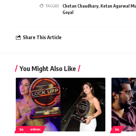
TAGGED:
Chetan Chaudhary
,
Ketan Agarwal M
Goyal
Share This Article
You Might Also Like
देश
मनोरंजन
देश