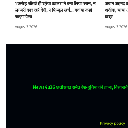
1 करोड़ जीतते ही श्रेया कालरा ने बना लिया प्लान, न
अबान अहमद का
लग्जरी कार खरीदेंगी, न फिजूल खर्च… बताया कहां
अतीक, चाचा 
जाएगा पैसा
कब्र
August 7, 2026
August 7, 2026
News4u36
छत्तीसगढ़ समेत देश-दुनिया की ताजा, विश्वसनीय
Privacy policy