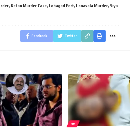
urder
,
Ketan Murder Case
,
Lohagad Fort
,
Lonavala Murder
,
Siya
Facebook
Twitter
देश