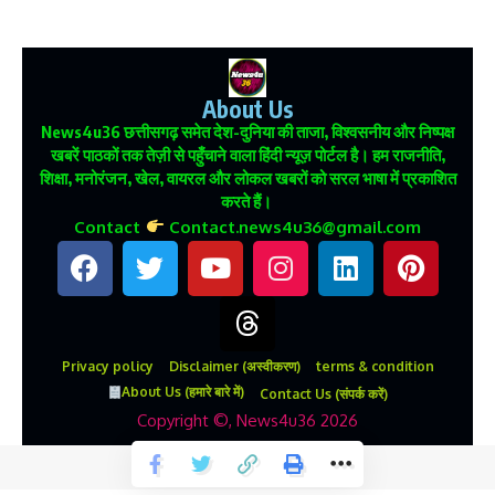
About Us
News4u36
छत्तीसगढ़ समेत देश-दुनिया की ताजा, विश्वसनीय और निष्पक्ष
खबरें पाठकों तक तेज़ी से पहुँचाने वाला हिंदी न्यूज़ पोर्टल है। हम राजनीति,
शिक्षा, मनोरंजन, खेल, वायरल और लोकल खबरों को सरल भाषा में प्रकाशित
करते हैं।
Contact
Contact.news4u36@gmail.com
Privacy policy
Disclaimer (अस्वीकरण)
terms & condition
About Us (हमारे बारे में)
Contact Us (संपर्क करें)
Copyright ©, News4u36 2026