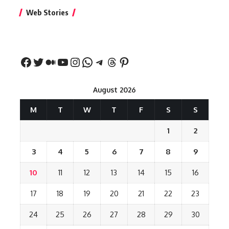
बिहार जीत के बाद CM
क्या बांसुरी को घर में
भूल से भी न 
Web Stories
नीतीश कुमार का पहला
रखना शुभ है?
नवरात्र में य
बड़ा बयान
August 2026
M
T
W
T
F
S
S
1
2
3
4
5
6
7
8
9
10
11
12
13
14
15
16
17
18
19
20
21
22
23
24
25
26
27
28
29
30