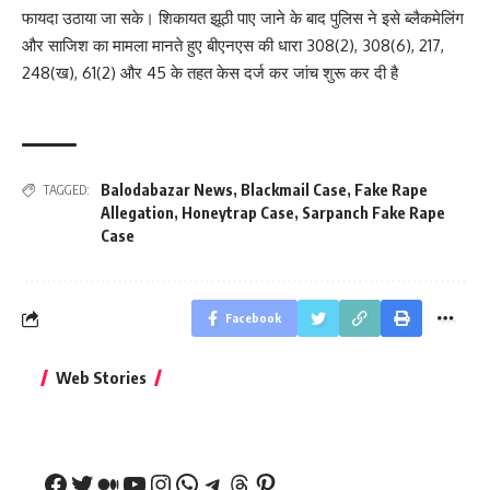
फायदा उठाया जा सके। शिकायत झूठी पाए जाने के बाद पुलिस ने इसे ब्लैकमेलिंग
और साजिश का मामला मानते हुए बीएनएस की धारा 308(2), 308(6), 217,
248(ख), 61(2) और 45 के तहत केस दर्ज कर जांच शुरू कर दी है
Balodabazar News
,
Blackmail Case
,
Fake Rape
TAGGED:
Allegation
,
Honeytrap Case
,
Sarpanch Fake Rape
Case
Facebook
बिहार जीत के बाद CM
क्या बांसुरी को घर में
भूल से भी न 
Web Stories
नीतीश कुमार का पहला
रखना शुभ है?
नवरात्र में य
बड़ा बयान