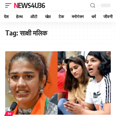
NEWS4U36
देश
हेल्थ
ऑटो
खेल
टेक
मनोरंजन
धर्म
जीवनी
Tag:
साक्षी मलिक
देश