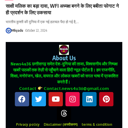
साक्षी मलिक का बड़ा दावा, WFI अध्यक्ष बनने के लिए बबीता फोगाट ने
ही प्रदर्शन के लिए उकसाया
भारतीय कुश्ती की दुनिया में एक नई हलचल पैदा हो गई है,
…
Mkyadu
October 22, 2024
About Us
News4u36
छत्तीसगढ़ समेत देश-दुनिया की ताजा, विश्वसनीय और निष्पक्ष
खबरें पाठकों तक तेज़ी से पहुँचाने वाला हिंदी न्यूज़ पोर्टल है। हम राजनीति,
शिक्षा, मनोरंजन, खेल, वायरल और लोकल खबरों को सरल भाषा में प्रकाशित
करते हैं।
Contact
Contact.news4u36@gmail.com
Privacy policy
Disclaimer (अस्वीकरण)
terms & condition