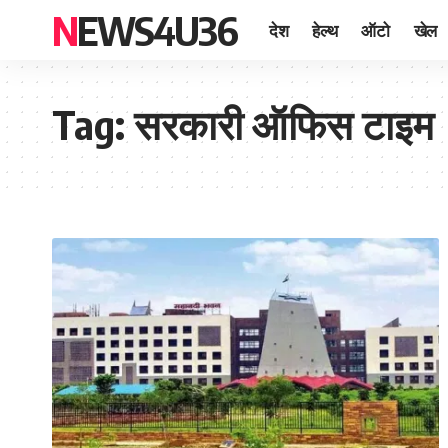
NEWS4U36
देश
हेल्थ
ऑटो
खेल
Tag:
सरकारी ऑफिस टाइम