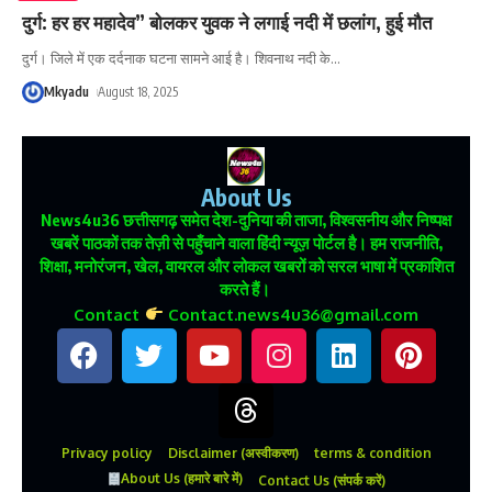
दुर्ग: हर हर महादेव” बोलकर युवक ने लगाई नदी में छलांग, हुई मौत
दुर्ग। जिले में एक दर्दनाक घटना सामने आई है। शिवनाथ नदी के
…
Mkyadu
August 18, 2025
About Us
News4u36
छत्तीसगढ़ समेत देश-दुनिया की ताजा, विश्वसनीय और निष्पक्ष
खबरें पाठकों तक तेज़ी से पहुँचाने वाला हिंदी न्यूज़ पोर्टल है। हम राजनीति,
शिक्षा, मनोरंजन, खेल, वायरल और लोकल खबरों को सरल भाषा में प्रकाशित
करते हैं।
Contact
Contact.news4u36@gmail.com
Privacy policy
Disclaimer (अस्वीकरण)
terms & condition
About Us (हमारे बारे में)
Contact Us (संपर्क करें)