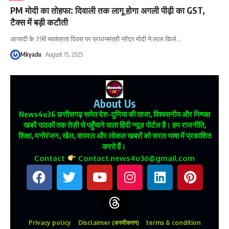
PM मोदी का तोहफा: दिवाली तक लागू होगा अगली पीढ़ी का GST,
टैक्स में बड़ी कटौती
आजादी के 79वें स्वतंत्रता दिवस पर प्रधानमंत्री नरेंद्र मोदी ने लाल किले
…
Mkyadu
August 15, 2025
About Us
News4u36
छत्तीसगढ़ समेत देश-दुनिया की ताजा, विश्वसनीय और निष्पक्ष
खबरें पाठकों तक तेज़ी से पहुँचाने वाला हिंदी न्यूज़ पोर्टल है। हम राजनीति,
शिक्षा, मनोरंजन, खेल, वायरल और लोकल खबरों को सरल भाषा में प्रकाशित
करते हैं।
Contact
Contact.news4u36@gmail.com
Privacy policy
Disclaimer (अस्वीकरण)
terms & condition