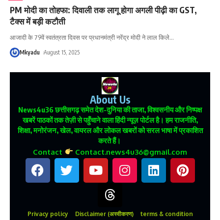
PM मोदी का तोहफा: दिवाली तक लागू होगा अगली पीढ़ी का GST,
टैक्स में बड़ी कटौती
आजादी के 79वें स्वतंत्रता दिवस पर प्रधानमंत्री नरेंद्र मोदी ने लाल किले
…
Mkyadu
August 15, 2025
About Us
News4u36
छत्तीसगढ़ समेत देश-दुनिया की ताजा, विश्वसनीय और निष्पक्ष
खबरें पाठकों तक तेज़ी से पहुँचाने वाला हिंदी न्यूज़ पोर्टल है। हम राजनीति,
शिक्षा, मनोरंजन, खेल, वायरल और लोकल खबरों को सरल भाषा में प्रकाशित
करते हैं।
Contact
Contact.news4u36@gmail.com
Privacy policy
Disclaimer (अस्वीकरण)
terms & condition