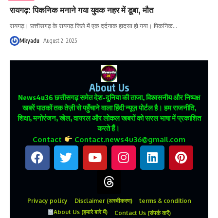
रायगढ़: पिकनिक मनाने गया युवक नहर में डूबा, मौत
रायगढ़। छत्तीसगढ़ के रायगढ़ जिले में एक दर्दनाक हादसा हो गया। पिकनिक
…
Mkyadu
August 2, 2025
About Us
News4u36
छत्तीसगढ़ समेत देश-दुनिया की ताजा, विश्वसनीय और निष्पक्ष
खबरें पाठकों तक तेज़ी से पहुँचाने वाला हिंदी न्यूज़ पोर्टल है। हम राजनीति,
शिक्षा, मनोरंजन, खेल, वायरल और लोकल खबरों को सरल भाषा में प्रकाशित
करते हैं।
Contact
Contact.news4u36@gmail.com
Privacy policy
Disclaimer (अस्वीकरण)
terms & condition
About Us (हमारे बारे में)
Contact Us (संपर्क करें)