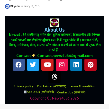
Mkyadu
January 19, 2025
About Us
News4u36
छत्तीसगढ़ समेत देश-दुनिया की ताजा, विश्वसनीय और निष्पक्ष
खबरें पाठकों तक तेज़ी से पहुँचाने वाला हिंदी न्यूज़ पोर्टल है। हम राजनीति,
शिक्षा, मनोरंजन, खेल, वायरल और लोकल खबरों को सरल भाषा में प्रकाशित
करते हैं।
Contact
Contact.news4u36@gmail.com
Privacy policy
Disclaimer (अस्वीकरण)
terms & condition
About Us (हमारे बारे में)
Contact Us (संपर्क करें)
Copyright ©, News4u36 2026