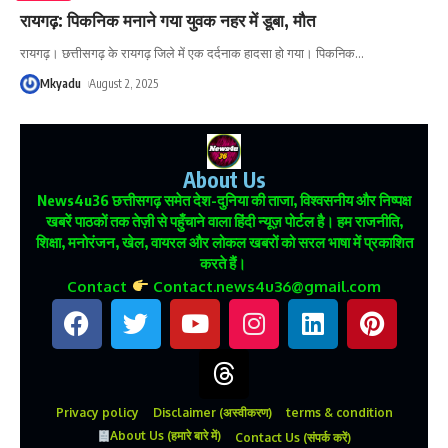
रायगढ़: पिकनिक मनाने गया युवक नहर में डूबा, मौत
रायगढ़। छत्तीसगढ़ के रायगढ़ जिले में एक दर्दनाक हादसा हो गया। पिकनिक
…
Mkyadu
August 2, 2025
About Us
News4u36
छत्तीसगढ़ समेत देश-दुनिया की ताजा, विश्वसनीय और निष्पक्ष
खबरें पाठकों तक तेज़ी से पहुँचाने वाला हिंदी न्यूज़ पोर्टल है। हम राजनीति,
शिक्षा, मनोरंजन, खेल, वायरल और लोकल खबरों को सरल भाषा में प्रकाशित
करते हैं।
Contact
Contact.news4u36@gmail.com
Privacy policy
Disclaimer (अस्वीकरण)
terms & condition
About Us (हमारे बारे में)
Contact Us (संपर्क करें)