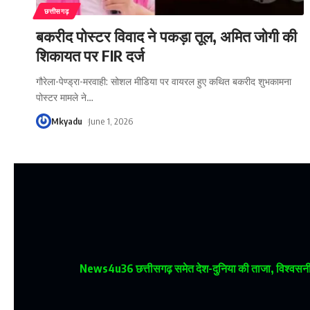
छत्तीसगढ़
बकरीद पोस्टर विवाद ने पकड़ा तूल, अमित जोगी की
शिकायत पर FIR दर्ज
गौरेला-पेण्ड्रा-मरवाही: सोशल मीडिया पर वायरल हुए कथित बकरीद शुभकामना
पोस्टर मामले ने
…
Mkyadu
June 1, 2026
News4u36
छत्तीसगढ़ समेत देश-दुनिया की ताजा, विश्वसनीय