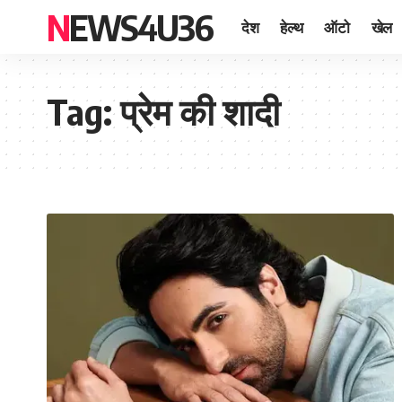
NEWS4U36
देश
हेल्थ
ऑटो
खेल
Tag:
प्रेम की शादी