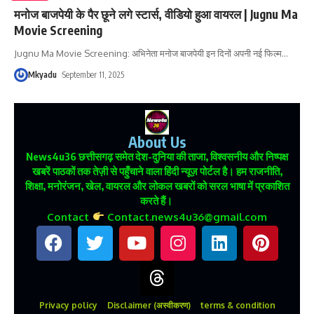
मनोज बाजपेयी के पैर छूने लगे स्टार्स, वीडियो हुआ वायरल | Jugnu Ma
Movie Screening
Jugnu Ma Movie Screening: अभिनेता मनोज बाजपेयी इन दिनों अपनी नई फिल्म
…
Mkyadu
September 11, 2025
About Us
News4u36
छत्तीसगढ़ समेत देश-दुनिया की ताजा, विश्वसनीय और निष्पक्ष
खबरें पाठकों तक तेज़ी से पहुँचाने वाला हिंदी न्यूज़ पोर्टल है। हम राजनीति,
शिक्षा, मनोरंजन, खेल, वायरल और लोकल खबरों को सरल भाषा में प्रकाशित
करते हैं।
Contact
Contact.news4u36@gmail.com
Privacy policy
Disclaimer (अस्वीकरण)
terms & condition