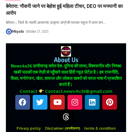
बेमेतरा: नौकरी जाने पर बेहोश हुई महिला टीचर, DEO पर मनमानी का
आरोप
बेमेतरा। जिले के स्वामी आत्मानंद उत्कृष्ट अंग्रेजी माध्यम स्कूल में काम कर
…
Mkyadu
October 27, 2025
About Us
News4u36
छत्तीसगढ़ समेत देश-दुनिया की ताजा, विश्वसनीय और निष्पक्ष
खबरें पाठकों तक तेज़ी से पहुँचाने वाला हिंदी न्यूज़ पोर्टल है। हम राजनीति,
शिक्षा, मनोरंजन, खेल, वायरल और लोकल खबरों को सरल भाषा में प्रकाशित
करते हैं।
Contact
Contact.news4u36@gmail.com
Privacy policy
Disclaimer (अस्वीकरण)
terms & condition