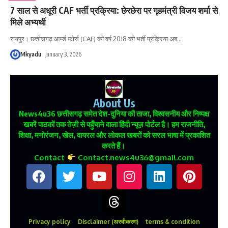
7 साल से अधूरी CAF भर्ती प्रक्रिया: छेरछेरा पर गृहमंत्री विजय शर्मा से
मिले अभ्यर्थी
रायपुर। छत्तीसगढ़ आर्म्ड फोर्स (CAF) की वर्ष 2018 की भर्ती प्रक्रिया अब
…
Mkyadu
January 3, 2026
About Us
News4u36
छत्तीसगढ़ समेत देश-दुनिया की ताजा, विश्वसनीय और निष्पक्ष
खबरें पाठकों तक तेज़ी से पहुँचाने वाला हिंदी न्यूज़ पोर्टल है। हम राजनीति,
शिक्षा, मनोरंजन, खेल, वायरल और लोकल खबरों को सरल भाषा में प्रकाशित
करते हैं।
Contact
Contact.news4u36@gmail.com
Privacy policy
Disclaimer (अस्वीकरण)
terms & condition