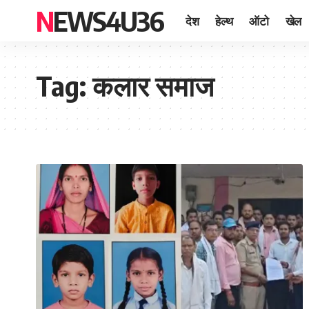
NEWS4U36
देश
हेल्थ
ऑटो
खेल
Tag:
कलार समाज