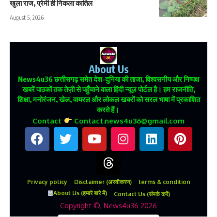
खुला राज, प्रेमी ही निकला कातिल
August 5, 2026
About Us
News4u36
छत्तीसगढ़ समेत देश-दुनिया की ताजा, विश्वसनीय और निष्पक्ष
खबरें पाठकों तक तेज़ी से पहुँचाने वाला हिंदी न्यूज़ पोर्टल है। हम राजनीति,
शिक्षा, मनोरंजन, खेल, वायरल और लोकल खबरों को सरल भाषा में प्रकाशित
करते हैं।
Contact
Contact.news4u36@gmail.com
Privacy policy
Disclaimer (अस्वीकरण)
terms & condition
About Us (हमारे बारे में)
Contact Us (संपर्क करें)
Copyright ©, News4u36 2026