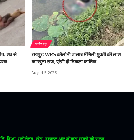
छत्तीसगढ़
मौत, शव से
रायपुर: WRS कॉलोनी तालाब में मिली युवती की लाश
ायरल
का खुला राज, प्रेमी ही निकला कातिल
August 5, 2026
 राजनीति, शिक्षा, मनोरंजन, खेल, वायरल और लोकल खबरों को सरल