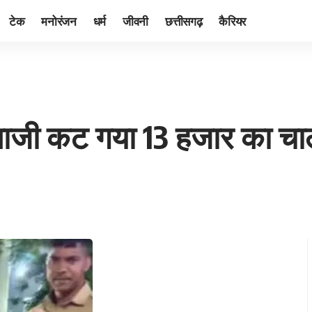
टेक
मनोरंजन
धर्म
जीवनी
छत्तीसगढ़
कैरियर
शबाजी कट गया 13 हजार का च