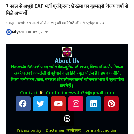
7 साल से अधूरी CAF भर्ती प्रक्रिया: छेरछेरा पर गृहमंत्री विजय शर्मा से
मिले अभ्यर्थी
रायपुर। छत्तीसगढ़ आर्म्ड फोर्स (CAF) की वर्ष 2018 की भर्ती प्रक्रिया अब
…
Mkyadu
January 3, 2026
About Us
News4u36
छत्तीसगढ़ समेत देश-दुनिया की ताजा, विश्वसनीय और निष्पक्ष
खबरें पाठकों तक तेज़ी से पहुँचाने वाला हिंदी न्यूज़ पोर्टल है। हम राजनीति,
शिक्षा, मनोरंजन, खेल, वायरल और लोकल खबरों को सरल भाषा में प्रकाशित
करते हैं।
Contact
Contact.news4u36@gmail.com
Privacy policy
Disclaimer (अस्वीकरण)
terms & condition