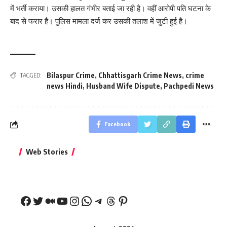
में भर्ती कराया। उसकी हालत गंभीर बताई जा रही है। वहीं आरोपी पति घटना के
बाद से फरार है। पुलिस मामला दर्ज कर उसकी तलाश में जुटी हुई है।
Bilaspur Crime
,
Chhattisgarh Crime News
,
crime
TAGGED:
news Hindi
,
Husband Wife Dispute
,
Pachpedi News
Facebook
बिहार जीत के बाद CM
क्या बांसुरी को घर में
भूल से भी न 
Web Stories
नीतीश कुमार का पहला
रखना शुभ है?
नवरात्र में य
बड़ा बयान