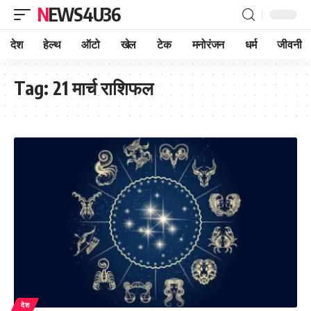
NEWS4U36
देश
हेल्थ
ऑटो
खेल
टेक
मनोरंजन
धर्म
जीवनी
Tag:
21 मार्च राशिफल
देश