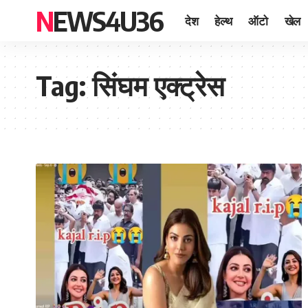
NEWS4U36
देश
हेल्थ
ऑटो
खेल
Tag:
सिंघम एक्ट्रेस