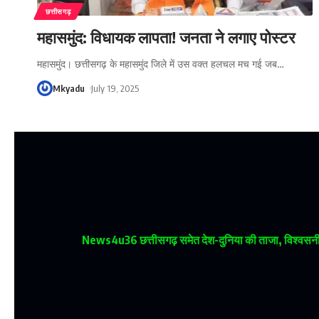
छत्तीसगढ़
महासमुंद: विधायक लापता! जनता ने लगाए पोस्टर
महासमुंद। छत्तीसगढ़ के महासमुंद जिले में उस वक्त हलचल मच गई जब
…
Mkyadu
July 19, 2025
News4u36
छत्तीसगढ़ समेत देश-दुनिया की ताजा, विश्वसनीय