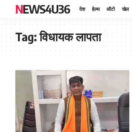
NEWS4U36
देश
हेल्थ
ऑटो
खेल
Tag:
विधायक लापता