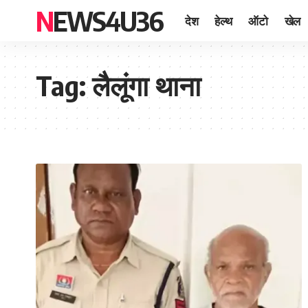
NEWS4U36
देश
हेल्थ
ऑटो
खेल
Tag:
लैलूंगा थाना