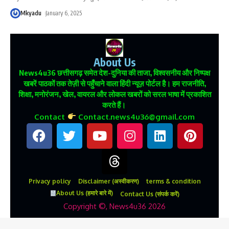
Mkyadu
January 6, 2025
About Us
News4u36
छत्तीसगढ़ समेत देश-दुनिया की ताजा, विश्वसनीय और निष्पक्ष
खबरें पाठकों तक तेज़ी से पहुँचाने वाला हिंदी न्यूज़ पोर्टल है। हम राजनीति,
शिक्षा, मनोरंजन, खेल, वायरल और लोकल खबरों को सरल भाषा में प्रकाशित
करते हैं।
Contact
Contact.news4u36@gmail.com
Privacy policy
Disclaimer (अस्वीकरण)
terms & condition
About Us (हमारे बारे में)
Contact Us (संपर्क करें)
Copyright ©, News4u36 2026