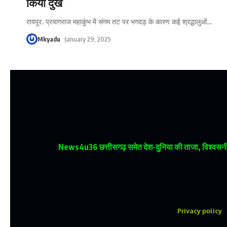
किया दुख
रायपुर. प्रयागराज महाकुंभ में संगम तट पर भगदड़ के कारण कई श्रद्धालुओं
…
Mkyadu
January 29, 2025
News4u36
छत्तीसगढ़ समेत देश-दुनिया की ताजा, विश्वसनीय
Privacy policy