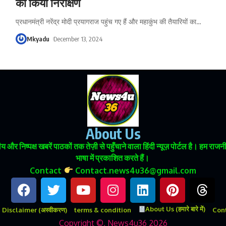
का किया निरीक्षण
प्रधानमंत्री नरेंद्र मोदी प्रयागराज पहुंच गए हैं और महाकुंभ की तैयारियों का
…
Mkyadu
December 13, 2024
About Us
 और निष्पक्ष खबरें पाठकों तक तेज़ी से पहुँचाने वाला हिंदी न्यूज़ पोर्टल है। हम
भाषा में प्रकाशित करते हैं।
Contact
Contact.news4u36@gmail.com
About Us (हमारे बारे में)
Disclaimer (अस्वीकरण)
terms & condition
Conta
Copyright ©, News4u36 2026