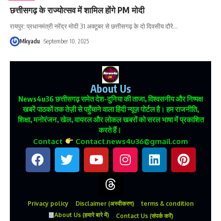
छत्तीसगढ़ के राज्योत्सव में शामिल होंगे PM मोदी
रायपुर: प्रधानमंत्री नरेंद्र मोदी 31 अक्टूबर से छत्तीसगढ़ के दो दिवसीय दौरे
…
Mkyadu
September 10, 2025
About Us
News4u36
छत्तीसगढ़ समेत देश-दुनिया की ताजा, विश्वसनीय और निष्पक्ष
खबरें पाठकों तक तेज़ी से पहुँचाने वाला हिंदी न्यूज़ पोर्टल है। हम राजनीति,
शिक्षा, मनोरंजन, खेल, वायरल और लोकल खबरों को सरल भाषा में प्रकाशित
करते हैं।
Contact
Contact.news4u36@gmail.com
Privacy policy
Disclaimer (अस्वीकरण)
terms & condition
About Us (हमारे बारे में)
Contact Us (संपर्क करें)