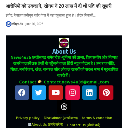
आरोपियों को उकसाने, सोनम ने 20 लाख में दी थी पति की सुपारी
इंदौर: मेघालय हनीमून मर्डर केस में बड़ा खुलासा हुआ है। इंदौर निवासी
…
Mkyadu
June 10, 2025
About Us
News4u36
छत्तीसगढ़ समेत देश-दुनिया की ताजा, विश्वसनीय और निष्पक्ष
खबरें पाठकों तक तेज़ी से पहुँचाने वाला हिंदी न्यूज़ पोर्टल है। हम राजनीति,
शिक्षा, मनोरंजन, खेल, वायरल और लोकल खबरों को सरल भाषा में प्रकाशित
करते हैं।
Contact
Contact.news4u36@gmail.com
Privacy policy
Disclaimer (अस्वीकरण)
terms & condition
About Us (हमारे बारे में)
Contact Us (संपर्क करें)