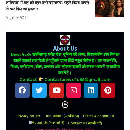
टॉक्सिक’ में यश की बहन बनीं नयनतारा, पहले फिल्म करने
से कर दिया था इनकार
August 9, 2026
About Us
News4u36
छत्तीसगढ़ समेत देश-दुनिया की ताजा, विश्वसनीय और निष्पक्ष
खबरें पाठकों तक तेज़ी से पहुँचाने वाला हिंदी न्यूज़ पोर्टल है। हम राजनीति,
शिक्षा, मनोरंजन, खेल, वायरल और लोकल खबरों को सरल भाषा में प्रकाशित
करते हैं।
Contact
Contact.news4u36@gmail.com
Privacy policy
Disclaimer (अस्वीकरण)
terms & condition
About Us (हमारे बारे में)
Contact Us (संपर्क करें)