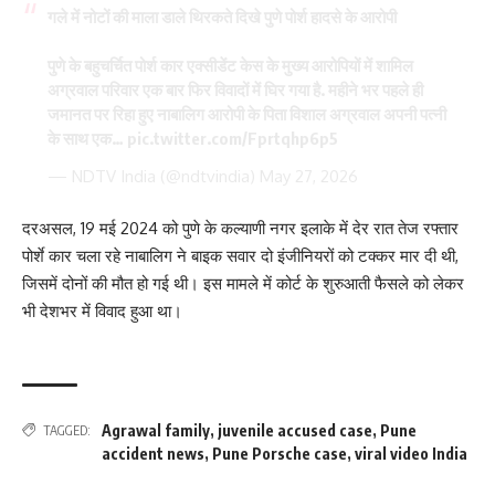
गले में नोटों की माला डाले थिरकते दिखे पुणे पोर्श हादसे के आरोपी
पुणे के बहुचर्चित पोर्श कार एक्सीडेंट केस के मुख्य आरोपियों में शामिल
अग्रवाल परिवार एक बार फिर विवादों में घिर गया है. महीने भर पहले ही
जमानत पर रिहा हुए नाबालिग आरोपी के पिता विशाल अग्रवाल अपनी पत्नी
के साथ एक…
pic.twitter.com/Fprtqhp6p5
— NDTV India (@ndtvindia)
May 27, 2026
दरअसल, 19 मई 2024 को पुणे के कल्याणी नगर इलाके में देर रात तेज रफ्तार
पोर्शे कार चला रहे नाबालिग ने बाइक सवार दो इंजीनियरों को टक्कर मार दी थी,
जिसमें दोनों की मौत हो गई थी। इस मामले में कोर्ट के शुरुआती फैसले को लेकर
भी देशभर में विवाद हुआ था।
Agrawal family
,
juvenile accused case
,
Pune
TAGGED:
accident news
,
Pune Porsche case
,
viral video India