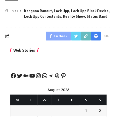
Kangana Ranaut
,
Lock Upp
,
Lock Upp Black Device
,
TAGGED:
Lock Upp Contestants
,
Reality Show
,
Status Band
Facebook
बिहार जीत के बाद CM
क्या बांसुरी को घर में
भूल से भी न 
Web Stories
नीतीश कुमार का पहला
रखना शुभ है?
नवरात्र में य
बड़ा बयान
August 2026
M
T
W
T
F
S
S
1
2