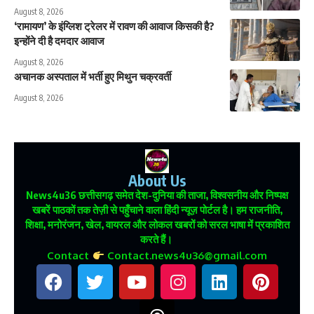
August 8, 2026
‘रामायण’ के इंग्लिश ट्रेलर में रावण की आवाज किसकी है?
इन्होंने दी है दमदार आवाज
August 8, 2026
अचानक अस्पताल में भर्ती हुए मिथुन चक्रवर्ती
August 8, 2026
About Us
News4u36
छत्तीसगढ़ समेत देश-दुनिया की ताजा, विश्वसनीय और निष्पक्ष
खबरें पाठकों तक तेज़ी से पहुँचाने वाला हिंदी न्यूज़ पोर्टल है। हम राजनीति,
शिक्षा, मनोरंजन, खेल, वायरल और लोकल खबरों को सरल भाषा में प्रकाशित
करते हैं।
Contact
Contact.news4u36@gmail.com