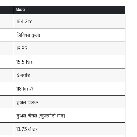
विवरण
164.2cc
लिक्विड कूल्ड
19 PS
15.5 Nm
6-स्पीड
118 km/h
डुअल डिस्क
डुअल-चैनल (सुपरमोटो मोड)
13.75 लीटर